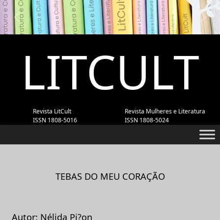
Previous
Next
LITCULT
Revista LitCult
Revista Mulheres e Literatura
ISSN 1808-5016
ISSN 1808-5024
TEBAS DO MEU CORAÇÃO
Autor: Nélida Pi?on