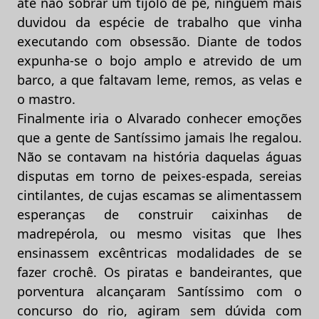
até não sobrar um tijolo de pé, ninguém mais
duvidou da espécie de trabalho que vinha
executando com obsessão. Diante de todos
expunha-se o bojo amplo e atrevido de um
barco, a que faltavam leme, remos, as velas e
o mastro.
Finalmente iria o Alvarado conhecer emoções
que a gente de Santíssimo jamais lhe regalou.
Não se contavam na história daquelas águas
disputas em torno de peixes-espada, sereias
cintilantes, de cujas escamas se alimentassem
esperanças de construir caixinhas de
madrepérola, ou mesmo visitas que lhes
ensinassem excêntricas modalidades de se
fazer crochê. Os piratas e bandeirantes, que
porventura alcançaram Santíssimo com o
concurso do rio, agiram sem dúvida com