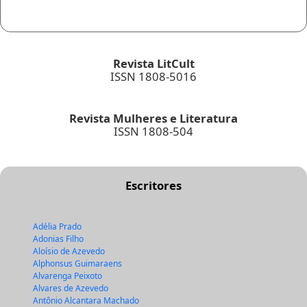
Revista LitCult
ISSN 1808-5016
Revista Mulheres e Literatura
ISSN 1808-504
Escritores
Adélia Prado
Adonias Filho
Aloísio de Azevedo
Alphonsus Guimaraens
Alvarenga Peixoto
Alvares de Azevedo
Antônio Alcantara Machado