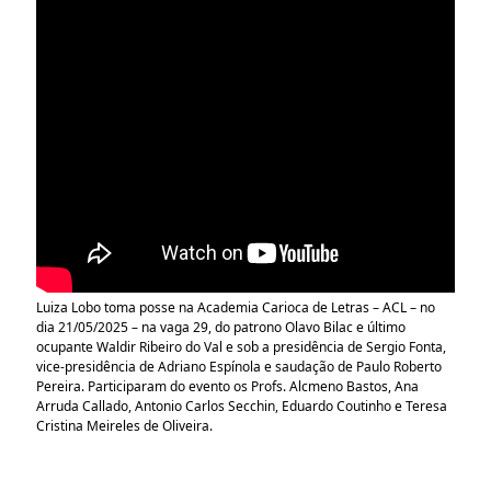
Luiza Lobo toma posse na Academia Carioca de Letras – ACL – no
dia 21/05/2025 – na vaga 29, do patrono Olavo Bilac e último
ocupante Waldir Ribeiro do Val e sob a presidência de Sergio Fonta,
vice-presidência de Adriano Espínola e saudação de Paulo Roberto
Pereira. Participaram do evento os Profs. Alcmeno Bastos, Ana
Arruda Callado, Antonio Carlos Secchin, Eduardo Coutinho e Teresa
Cristina Meireles de Oliveira.