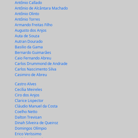
Antônio Callado
Antônio de Alcântara Machado
Antônio Olinto
Antônio Torres
Armando Freitas Filho
Augusto dos Anjos
Auta de Souza
Autran Dourado
Basilio da Gama
Bernardo Guimarães
Caio Fernando Abreu
Carlos Drummond de Andrade
Carlos Nascimento Silva
Casimiro de Abreu
Castro Alves
Cecília Meireles
Ciro dos Anjos
Clarice Lispector
Cláudio Manuel da Costa
Coelho Netto
Dalton Trevisan
Dinah Silveira de Queiroz
Domingos Olímpio
Erico Veríssimo