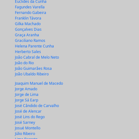
Euclides da Cunha
Fagundes Varella
Fernando Gabeira
Franklin Távora
Gilka Machado
Gonçalves Dias
Graça Aranha
Graciliano Ramos
Helena Parente Cunha
Herberto Sales
João Cabral de Melo Neto
João do Rio
João Guimarães Rosa
João Ubaldo Ribeiro
Joaquim Manuel de Macedo
Jorge Amado
Jorge de Lima
Jorge Sá Earp
José Cândido de Carvalho
José de Alencar
José Lins do Rego
José Sarney
Josué Montello
Júlio Ribeiro