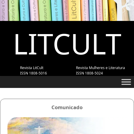
Previous
Next
LITCULT
Revista LitCult
Revista Mulheres e Literatura
ISSN 1808-5016
ISSN 1808-5024
Comunicado