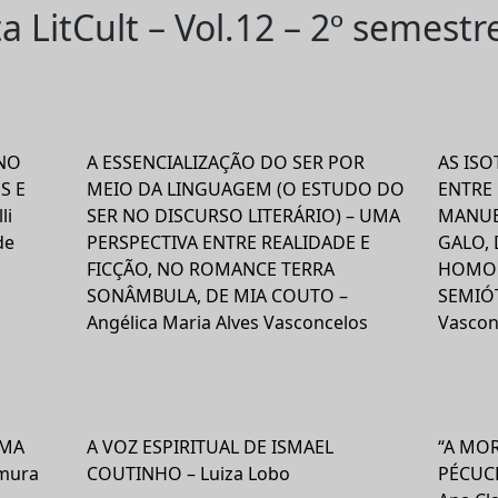
ta LitCult – Vol.12 – 2º semestr
NO
A ESSENCIALIZAÇÃO DO SER POR
AS IS
S E
MEIO DA LINGUAGEM (O ESTUDO DO
ENTRE
li
SER NO DISCURSO LITERÁRIO) – UMA
MANUE
de
PERSPECTIVA ENTRE REALIDADE E
GALO, 
FICÇÃO, NO ROMANCE TERRA
HOMOL
SONÂMBULA, DE MIA COUTO –
SEMIÓT
Angélica Maria Alves Vasconcelos
Vascon
UMA
A VOZ ESPIRITUAL DE ISMAEL
“A MO
amura
COUTINHO – Luiza Lobo
PÉCUCH