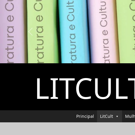
Previous
LITCUL
Principal
LitCult
Mulh