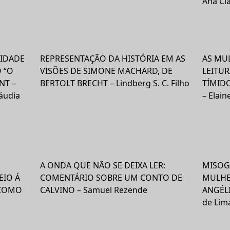
Ana Cl
LIDADE
REPRESENTAÇÃO DA HISTÓRIA EM AS
AS MU
 “O
VISÕES DE SIMONE MACHARD, DE
LEITU
NT –
BERTOLT BRECHT – Lindberg S. C. Filho
TÍMIDO
áudia
– Elain
A ONDA QUE NÃO SE DEIXA LER:
MISOGI
EIO Á
COMENTÁRIO SOBRE UM CONTO DE
MULHE
 COMO
CALVINO – Samuel Rezende
ANGÉLI
de Lim