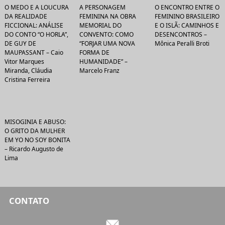
O MEDO E A LOUCURA
A PERSONAGEM
O ENCONTRO ENTRE O
DA REALIDADE
FEMININA NA OBRA
FEMININO BRASILEIRO
FICCIONAL: ANÁLISE
MEMORIAL DO
E O ISLÃ: CAMINHOS E
DO CONTO “O HORLA”,
CONVENTO: COMO
DESENCONTROS –
DE GUY DE
“FORJAR UMA NOVA
Mônica Peralli Broti
MAUPASSANT – Caio
FORMA DE
Vitor Marques
HUMANIDADE” –
Miranda, Cláudia
Marcelo Franz
Cristina Ferreira
MISOGINIA E ABUSO:
O GRITO DA MULHER
EM YO NO SOY BONITA
– Ricardo Augusto de
Lima
CONTATO