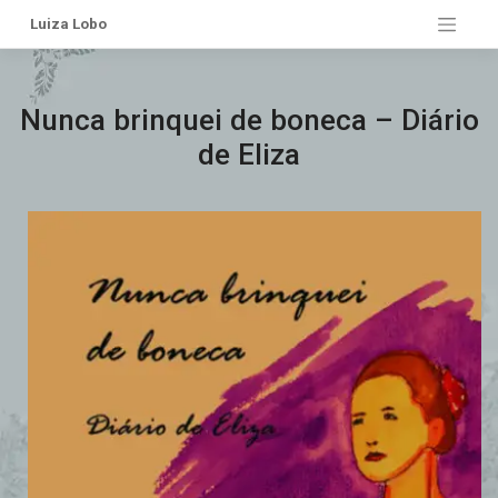
Pular
Luiza Lobo
para
o
conteúdo
Nunca brinquei de boneca – Diário
de Eliza