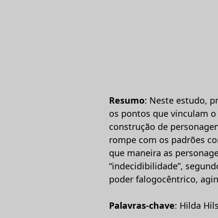
Resumo
: Neste estudo, p
os pontos que vinculam o te
construção de personagen
rompe com os padrões conv
que maneira as personage
“indecidibilidade”, segun
poder falogocêntrico, agi
Palavras-chave
: Hilda Hi