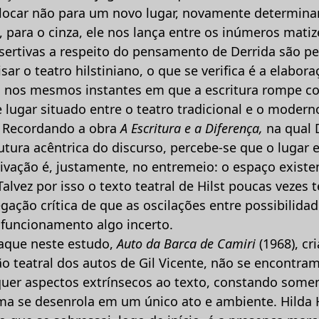
slocar não para um novo lugar, novamente determinan
 para o cinza, ele nos lança entre os inúmeros matiz
ssertivas a respeito do pensamento de Derrida são p
isar o teatro hilstiniano, o que se verifica é a elabo
o, nos mesmos instantes em que a escritura rompe c
 lugar situado entre o teatro tradicional e o modern
. Recordando a obra
A Escritura e a Diferença,
na qual D
utura acêntrica do discurso, percebe-se que o lugar 
tivação é, justamente, no entremeio: o espaço existe
 Talvez por isso o texto teatral de Hilst poucas vezes
gação crítica de que as oscilações entre possibilida
 funcionamento algo incerto.
aque neste estudo,
Auto da Barca de Camiri
(1968), cr
o teatral dos autos de Gil Vicente, não se encontram
uer aspectos extrínsecos ao texto, constando som
ama se desenrola em um único ato e ambiente. Hilda H