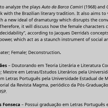
 to analyze the plays
Auto da Barca Camiri
(1968) and
k with the Brazilian literary tradition. It also aims to
h a new ideal of dramaturgy which disrupts the conv
Therefore, it will discuss how the female characters c
ecidability”, according to Jacques Derrida’s concept
power, which act as a staunch instrument of social an
heater; Female; Deconstruction
.
ães
– Doutorando em Teoria Literária e Literatura C
; Mestre em Letras/Estudos Literários pela Universi
em Letras Português pela Universidade Estadual de M
rial da Revista Magma, periódico da Pós-Graduação 
USP.
s Fonseca
– Possui graduação em Letras Português e