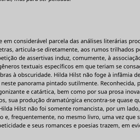
e em considerável parcela das análises literárias pr
tras, articula-se diretamente, aos rumos trilhados pel
tição de assertivas induz, comumente, à associação
s gêneros textuais específicos em que teriam se cons
bras à obscuridade. Hilda Hilst não foge à infâmia d
 neste panorama pintado sutilmente. Reconhecida, p
agonizante e catártica, bem como por sua prosa inova
rios, sua produção dramatúrgica encontra-se quase 
lda Hilst não foi somente romancista, por um lado, e
 e, frequentemente, no mesmo livro, uma vez que s
eticidade e seus romances e poesias trazem, em evid