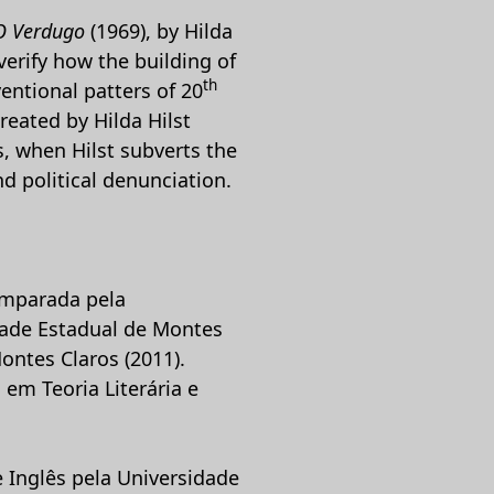
O Verdugo
(1969), by Hilda
 verify how the building of
th
entional patters of 20
reated by Hilda Hilst
s, when Hilst subverts the
d political denunciation.
omparada pela
dade Estadual de Montes
ontes Claros (2011).
em Teoria Literária e
 Inglês pela Universidade