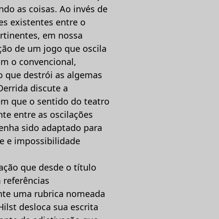
do as coisas. Ao invés de
es existentes entre o
ertinentes, em nossa
ração de um jogo que oscila
om o convencional,
o que destrói as algemas
errida discute a
em que o sentido do teatro
nte entre as oscilações
 tenha sido adaptado para
de e impossibilidade
iação que desde o título
 referências
ente uma rubrica nomeada
ilst desloca sua escrita