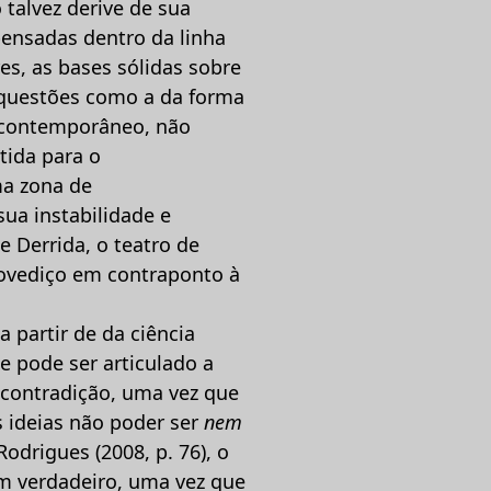
 talvez derive de sua
pensadas dentro da linha
res, as bases sólidas sobre
o questões como a da forma
o contemporâneo, não
tida para o
ma zona de
sua instabilidade e
Derrida, o teatro de
movediço em contraponto à
a partir de da ciência
 pode ser articulado a
-contradição, uma vez que
s ideias não poder ser
nem
drigues (2008, p. 76), o
m verdadeiro, uma vez que