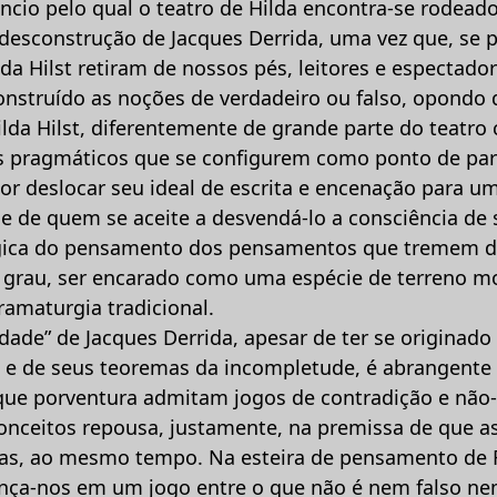
ncio pelo qual o teatro de Hilda encontra-se rodeado
 desconstrução de Jacques Derrida, uma vez que, se 
lda Hilst retiram de nossos pés, leitores e espectado
 construído as noções de verdadeiro ou falso, opond
ilda Hilst, diferentemente de grande parte do teatr
s pragmáticos que se configurem como ponto de par
por deslocar seu ideal de escrita e encenação para u
ge de quem se aceite a desvendá-lo a consciência de 
gica do pensamento dos pensamentos que tremem de 
to grau, ser encarado como uma espécie de terreno 
dramaturgia tradicional.
idade” de Jacques Derrida, apesar de ter se originado 
e de seus teoremas da incompletude, é abrangente e
 que porventura admitam jogos de contradição e não
conceitos repousa, justamente, na premissa de que a
as, ao mesmo tempo. Na esteira de pensamento de Ro
nça-nos em um jogo entre o que não é nem falso ne