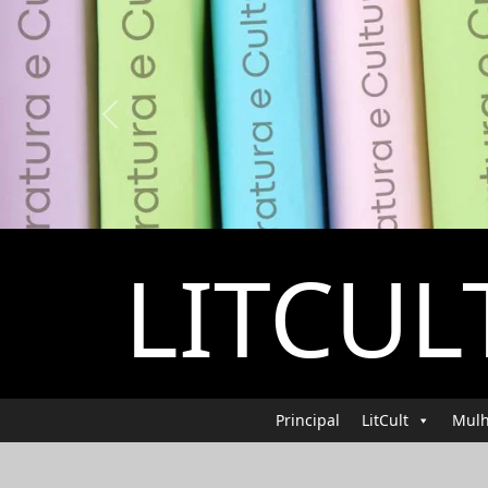
Previous
LITCUL
Principal
LitCult
Mulh