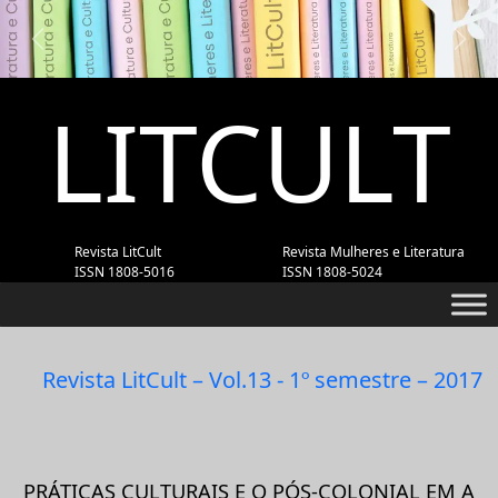
Previous
Next
LITCULT
Revista LitCult
Revista Mulheres e Literatura
ISSN 1808-5016
ISSN 1808-5024
Revista LitCult – Vol.13 - 1º semestre – 2017
PRÁTICAS CULTURAIS E O PÓS-COLONIAL EM A