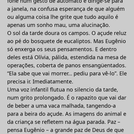
fone num gesto de autômato e dirige-se para
a janela, na confusa esperança de que alguém
ou alguma coisa lhe grite que tudo aquilo é
apenas um sonho mau, uma alucinação.
O sol da tarde doura os campos. O açude reluz
ao pé do bosquete de eucaliptos. Mas Eugênio
só enxerga os seus pensamentos. E dentro
deles está Olívia, pálida, estendida na mesa de
operações, coberta de panos ensangüentados.
“Ela sabe que vai morrer… pediu para vê-lo”. Ele
precisa ir. Imediatamente.
Uma voz infantil flutua no silencio da tarde,
num grito prolongado. É o rapazito que vai dar
de beber a uma vaca malhada, tangendo-a
para a beira do açude. As imagens do animal e
da criança se refletem na água parada. Paz –
pensa Eugênio – a grande paz de Deus de que