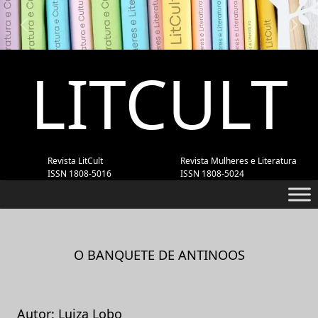
Previous
Next
LITCULT
Revista LitCult
Revista Mulheres e Literatura
ISSN 1808-5016
ISSN 1808-5024
O BANQUETE DE ANTINOOS
Autor: Luiza Lobo