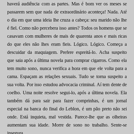
haverá audiência com as partes. Mas é bom ver os meses se
passarem sem que nada de extraordinário aconteça! Nada. Até
o dia em que uma ideia lhe cruza a cabeça: seu marido não lhe
é fiel. Como não percebera isso antes? Todos os homens que se
casavam com mulheres de mais de quarenta anos e mais ricas
do que eles não lhes eram fieis. Lógico. Lógico. Começa a
descuidar da maquiagem. Prefere espreitá-lo. Acha suspeito
que saia após a última novela para comprar cigarros. Como ela
tem muito sono, nunca verifica a hora em que ele volta para a
cama. Espaçam as relações sexuais. Tudo se torna suspeito a
sua volta. Por isso estudou advocacia criminal. Aí tem dente de
coelho. Uma noite resolve segui-lo, após a última novela. Ela
também dá para sair para fazer comprinhas, é um jornal
especial na banca do final do Leblon, é um pão preto não sei
onde. Está inquieta, mal vestida. Parece-lhe que as olheiras
aumentam sua idade. Morre de sono no trabalho. Sente-se
insegura.