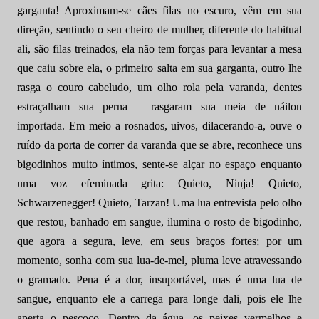
garganta! Aproximam-se cães filas no escuro, vêm em sua
direção, sentindo o seu cheiro de mulher, diferente do habitual
ali, são filas treinados, ela não tem forças para levantar a mesa
que caiu sobre ela, o primeiro salta em sua garganta, outro lhe
rasga o couro cabeludo, um olho rola pela varanda, dentes
estraçalham sua perna – rasgaram sua meia de náilon
importada. Em meio a rosnados, uivos, dilacerando-a, ouve o
ruído da porta de correr da varanda que se abre, reconhece uns
bigodinhos muito íntimos, sente-se alçar no espaço enquanto
uma voz efeminada grita: Quieto, Ninja! Quieto,
Schwarzenegger! Quieto, Tarzan! Uma lua entrevista pelo olho
que restou, banhado em sangue, ilumina o rosto de bigodinho,
que agora a segura, leve, em seus braços fortes; por um
momento, sonha com sua lua-de-mel, pluma leve atravessando
o gramado. Pena é a dor, insuportável, mas é uma lua de
sangue, enquanto ele a carrega para longe dali, pois ele lhe
aperta o pescoço. Dentro da água, os peixes vermelhos e