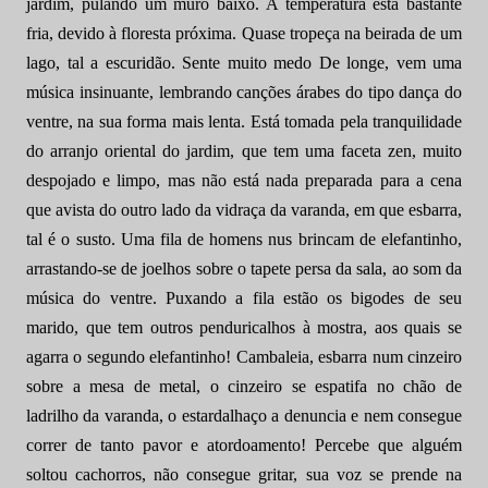
jardim, pulando um muro baixo. A temperatura está bastante
fria, devido à floresta próxima. Quase tropeça na beirada de um
lago, tal a escuridão. Sente muito medo De longe, vem uma
música insinuante, lembrando canções árabes do tipo dança do
ventre, na sua forma mais lenta. Está tomada pela tranquilidade
do arranjo oriental do jardim, que tem uma faceta zen, muito
despojado e limpo, mas não está nada preparada para a cena
que avista do outro lado da vidraça da varanda, em que esbarra,
tal é o susto. Uma fila de homens nus brincam de elefantinho,
arrastando-se de joelhos sobre o tapete persa da sala, ao som da
música do ventre. Puxando a fila estão os bigodes de seu
marido, que tem outros penduricalhos à mostra, aos quais se
agarra o segundo elefantinho! Cambaleia, esbarra num cinzeiro
sobre a mesa de metal, o cinzeiro se espatifa no chão de
ladrilho da varanda, o estardalhaço a denuncia e nem consegue
correr de tanto pavor e atordoamento! Percebe que alguém
soltou cachorros, não consegue gritar, sua voz se prende na