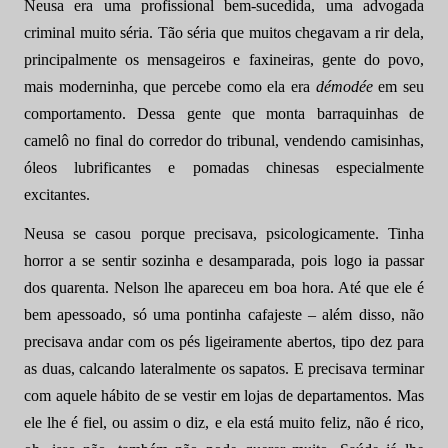
Neusa era uma profissional bem-sucedida, uma advogada
criminal muito séria. Tão séria que muitos chegavam a rir dela,
principalmente os mensageiros e faxineiras, gente do povo,
mais moderninha, que percebe como ela era
démodée
em seu
comportamento. Dessa gente que monta barraquinhas de
camelô no final do corredor do tribunal, vendendo camisinhas,
óleos lubrificantes e pomadas chinesas especialmente
excitantes.
Neusa se casou porque precisava, psicologicamente. Tinha
horror a se sentir sozinha e desamparada, pois logo ia passar
dos quarenta. Nelson lhe apareceu em boa hora. Até que ele é
bem apessoado, só uma pontinha cafajeste – além disso, não
precisava andar com os pés ligeiramente abertos, tipo dez para
as duas, calcando lateralmente os sapatos. E precisava terminar
com aquele hábito de se vestir em lojas de departamentos. Mas
ele lhe é fiel, ou assim o diz, e ela está muito feliz, não é rico,