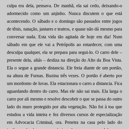
culpa era dela, pensava. De manhã, ela sai cedo, deixando-o
adormecido como um anjinho. Nunca discutem o que está
acontecendo. O sábado e o domingo são passados entre jogos
de tênis, natação, jantares e teatros, e quase não dá mesmo para
conversar nada. Esta vida tão agitada de hoje em dia! Num
sábado em que ele vai a Petrópolis ao entardecer, com uma
desculpa qualquer, ela se prepara para segui-lo. O carro dele –
presente dela, aliás – desliza na direção do Alto da Boa Vista.
Ela o segue a grande distancia. Ele freia diante de um portão,
na altura de Furnas. Buzina três vezes. O portão é aberto por
um mordomo de luvas. Ela estacionara o carro a distancia. Fica
aguardando dentro do carro. Mas ele não sai mais. Ela larga o
carro por ali mesmo e resolve descobrir o que se passa do outro
lado do muro protegido por alta vegetação. Não foi à toa que
estudou a vida inteira e fez diversos cursos de especialização
em Advocacia Criminal, ora. Penetra na casa pelo lado do