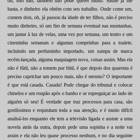
oh, isso não, também não pode querer muito. Saúde já lhe
basta, e dinheiro ela obtém com seu trabalho. Onde come um,
comem dois, oh, já passou da idade de ter filhos, não é preciso
muito dinheiro, só um fim de semana eventual nas montanhas,
um jantar à luz de velas, uma vez por semana, um teatro e um
cineminha semanais e algumas comprinhas para a toalete,
incluindo um perfuminho importado, um xampu de marca
recém-lançada, alguma maquiagem nova, coisas assim. Mas ela
não é fútil, não a tomem por fútil, é que depois dos quarenta é
preciso caprichar um pouco mais, não é mesmo? O importante
é que está casada. Casada! Pode chegar do tribunal e colocar
chinelos e um roupão após o banho e se espreguiçar ao lado de
alguém só seu! É verdade que traz processos para casa, são
gordíssimos e requisitam toda a sua atenção, e é muito difícil
analisá-los enquanto ele tem a televisão ligada e assiste a uma
novela atrás da outra, depois pede uma sopinha e a noite vai
assim e ela não leu quase processo nenhum, e no dia seguinte