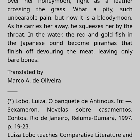
over her honeymoon, light as a feather
crossing the grass. What a pity, such
unbearable pain, but now it is a bloodymoon.
As he carries her away, he squeezes her by the
throat. In the water, the red and gold fish in
the Japanese pond become piranhas that
finish off devouring the meat, leaving only
bare bones.
Translated by
Marco A. de Oliveira
____
(*) Lobo, Luiza. O banquete de Antinous. In: —.
Sexameron. Novelas sobre casamentos.
Contos. Rio de Janeiro, Relume-Dumará, 1997.
p. 19-23.
Luiza Lobo teaches Comparative Literature and