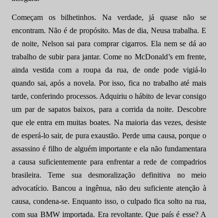
Começam os bilhetinhos. Na verdade, já quase não se
encontram. Não é de propósito. Mas de dia, Neusa trabalha. E
de noite, Nelson sai para comprar cigarros. Ela nem se dá ao
trabalho de subir para jantar. Come no McDonald’s em frente,
ainda vestida com a roupa da rua, de onde pode vigiá-lo
quando sai, após a novela. Por isso, fica no trabalho até mais
tarde, conferindo processos. Adquiriu o hábito de levar consigo
um par de sapatos baixos, para a corrida da noite. Descobre
que ele entra em muitas boates. Na maioria das vezes, desiste
de esperá-lo sair, de pura exaustão. Perde uma causa, porque o
assassino é filho de alguém importante e ela não fundamentara
a causa suficientemente para enfrentar a rede de compadrios
brasileira. Teme sua desmoralização definitiva no meio
advocatício. Bancou a ingênua, não deu suficiente atenção à
causa, condena-se. Enquanto isso, o culpado fica solto na rua,
com sua BMW importada. Era revoltante. Que país é esse? A