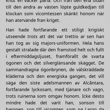
knut en vacker pärla. Och fran den ena sidan
till den andra av västen löpte guldkedjan till
klockan som vicomtessen skänkt honom när
han atervände fran kriget.
Han hade fortfarande ett stiligt krigiskt
utseende trots att det var trettio ar sen han
han tog av sig majors-uniformen. Hela hans
gestalt stralade där den framstod helt och fullt
i eftermiddagsljuset, framförallt de svarta
ögonen och det silverglänsande skägget. De
sammandragna ögonbrynen, de välskräddade
kläderna och den energiska gangen, det vill
säga den siste adelsmannen av Alcântara,
fortfarande lyckosam, med tjänare och vagn,
trots ruinerna som omgav honom. Icke desto
mindre hade det varit han, sonson till
baronen, son till vicomten, som pa Largo da