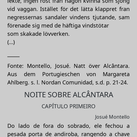
lekte, ingen röst fran nagon kvinna som sjöng
vid vaggan. Istället för det lätta klappret fran
negressernas sandaler vindens tjutande, sam
förenade sig med de häftiga vindstötar
som skakade lövverken.
(…)
_____
Fonte: Montello, Josué. Natt över Alcântara.
Aus dem Portugieschen von Margareta
Ahlberg. s. l. Nordan Comunidad, s.d. p. 21-24.
NOITE SOBRE ALCÂNTARA
CAPÍTULO PRIMEIRO
Josué Montello
Do lado de fora do sobrado, ele fechou a
pesada porta de andiroba, rangendo a chave