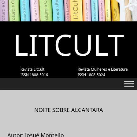
Previous
Next
LITCULT
Revista LitCult
Revista Mulheres e Literatura
ISSN 1808-5016
ISSN 1808-5024
NOITE SOBRE ALCANTARA
Autor: Josué Montello