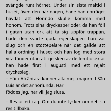
svängde runt hörnet. Under sin sista maltid i
huset, även den här dagen, hade han enträget
hävdat att Florindo skulle komma med
honom. Trots sina dryckesperioder, da han föll
i gatan utan ork att ta sig uppför trappan,
hade den svarte goda egenskaper: han var
slug och en stöttepelare när det gällde att
halla ordning i huset och han log med stora
vita tänder utan att ge sken av de femtiosex ar
han hade firat i augusti med ett rejält
dryckeslag.
– Här i Alcântara känner alla mej, majorn. I São
Luís är det annorlunda. Här
föddes jag, här vill jag sluta.
– Res ut ett tag. Om du inte tycker om det, sa
res tillbaka.