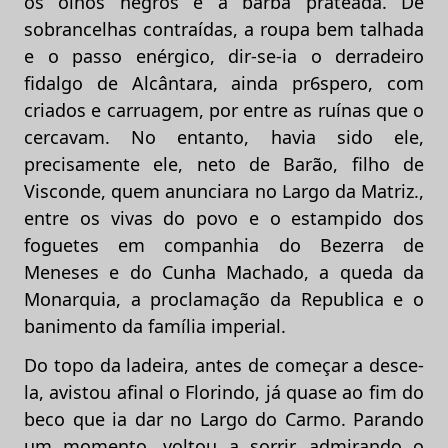
os olhos negros e a barba prateada. De
sobrancelhas contraídas, a roupa bem talhada
e o passo enérgico, dir-se-ia o derradeiro
fidalgo de Alcântara, ainda pr6spero, com
criados e carruagem, por entre as ruínas que o
cercavam. No entanto, havia sido ele,
precisamente ele, neto de Barão, filho de
Visconde, quem anunciara no Largo da Matriz.,
entre os vivas do povo e o estampido dos
foguetes em companhia do Bezerra de
Meneses e do Cunha Machado, a queda da
Monarquia, a proclamação da Republica e o
banimento da família imperial.
Do topo da ladeira, antes de começar a desce-
la, avistou afinal o Florindo, já quase ao fim do
beco que ia dar no Largo do Carmo. Parando
um momento, voltou a sorrir, admirando o