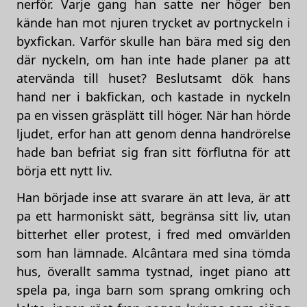
nerför. Varje gang han satte ner höger ben
kände han mot njuren trycket av portnyckeln i
byxfickan. Varför skulle han bära med sig den
där nyckeln, om han inte hade planer pa att
atervända till huset? Beslutsamt dök hans
hand ner i bakfickan, och kastade in nyckeln
pa en vissen gräsplätt till höger. När han hörde
ljudet, erfor han att genom denna handrörelse
hade ban befriat sig fran sitt förflutna för att
börja ett nytt liv.
Han började inse att svarare än att leva, är att
pa ett harmoniskt sätt, begränsa sitt liv, utan
bitterhet eller protest, i fred med omvärlden
som han lämnade. Alcântara med sina tömda
hus, överallt samma tystnad, inget piano att
spela pa, inga barn som sprang omkring och