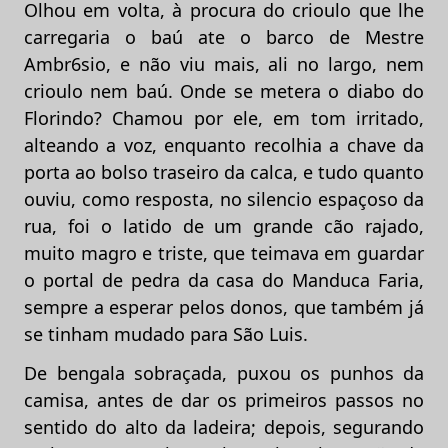
Olhou em volta, à procura do crioulo que lhe
carregaria o baú ate o barco de Mestre
Ambr6sio, e não viu mais, ali no largo, nem
crioulo nem baú. Onde se metera o diabo do
Florindo? Chamou por ele, em tom irritado,
alteando a voz, enquanto recolhia a chave da
porta ao bolso traseiro da calca, e tudo quanto
ouviu, como resposta, no silencio espaçoso da
rua, foi o latido de um grande cão rajado,
muito magro e triste, que teimava em guardar
o portal de pedra da casa do Manduca Faria,
sempre a esperar pelos donos, que também já
se tinham mudado para São Luis.
De bengala sobraçada, puxou os punhos da
camisa, antes de dar os primeiros passos no
sentido do alto da ladeira; depois, segurando