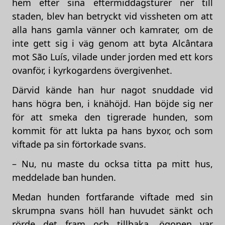
hem efter sina eftermiddagsturer ner till
staden, blev han betryckt vid vissheten om att
alla hans gamla vänner och kamrater, om de
inte gett sig i väg genom att byta Alcântara
mot São Luís, vilade under jorden med ett kors
ovanför, i kyrkogardens övergivenhet.
Därvid kände han hur nagot snuddade vid
hans högra ben, i knähöjd. Han böjde sig ner
för att smeka den tigrerade hunden, som
kommit för att lukta pa hans byxor, och som
viftade pa sin förtorkade svans.
– Nu, nu maste du ocksa titta pa mitt hus,
meddelade ban hunden.
Medan hunden fortfarande viftade med sin
skrumpna svans höll han huvudet sänkt och
rörde det fram och tillbaka, ögonen var