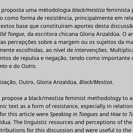
foi proposta uma métodologia
black/mestiza
feminista
o como forma de resistência, principalmente em rel
 textos base que constituíram aportes desta discuss
ild Tongue
, da escritora chicana Gloria Anzaldúa. O 
das percepções sobre a margem ou os sujeitos da ma
ente escolhidas, ao nível de intervenções. Multiplic
mentos de repulsa e negação, tendo como importante
nto
e do O
utro
.
ização, Outro, Gloria Anzaldúa,
Black/Mestiza
.
we propose a black/mestiza feminist methodology to a
c text as a form of resistance, especially in relatio
for this article were
Speaking in Tongues
and
How to T
ldua. The linguistic resources and perceptions of th
ributions for this discussion and were useful to the w