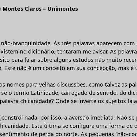
e Montes Claros – Unimontes
 não-branquinidade. As três palavras aparecem com 
 existem no dicionário, tentaram me avisar. As palav
ito para falar sobre alguns estudos não muito rece
o
. Este não é um conceito em sua concepção, mas é 
vos nomes para velhas discussões, como talvez as pa
se o termo Latinidade, carregado de sentido, do dici
 palavra chicanidade? Onde se inverte os sujeitos fal
)constrói nada, por isso, a aversão imediata. Não se
chicanidade. Esta última se configura uma forma de d
m sentimento de perda do norte. As pequenas “não-c