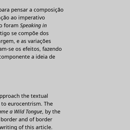
 para pensar a composição
ação ao imperativo
ão foram
Speaking in
artigo se compõe dos
rgem, e as variações
am-se os efeitos, fazendo
 componente a ideia de
pproach the textual
n to eurocentrism. The
ame a Wild Tongue
, by the
e border and of border
riting of this article.