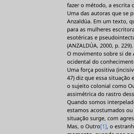
fazer o método, a escrita 
Uma das autoras que se pr
Anzaldúa. Em um texto, qu
para as mulheres escritor
esotéricas e pseudointect
(ANZALDÚA, 2000, p. 229).
O movimento sobre si de A
ocidental do conhecimento
Uma força positiva (incisi
47) diz que essa situação 
o sujeito colonial como Ou
assimétrica do rastro dess
Quando somos interpelado
estamos acostumados ou p
situação surge, com agres
Mas, o Outro
[1]
, o estran