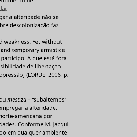
entimento de
ar.
ar a alteridade não se
bre descolonização faz
nd weakness. Yet without
e and temporary armistice
articipo. A que está fora
sibilidade de libertação
opressão] (LORDE, 2006, p.
/ou
mestiza
– “subalternos”
empregar a alteridade,
norte-americana por
idades. Conforme M. Jacqui
ado em qualquer ambiente