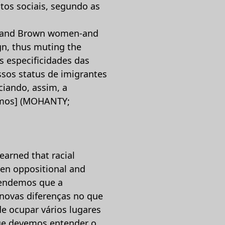
tos sociais, segundo as
ack and Brown women-and
gn, thus muting the
as especificidades das
ssos status de imigrantes
ciando, assim, a
ismos] (MOHANTY;
earned that racial
een oppositional and
prendemos que a
 novas diferenças no que
de ocupar vários lugares
ue devemos entender o