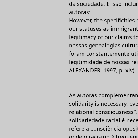
da sociedade. E isso incl
autoras:
However, the specificitie
our statuses as immigrant
legitimacy of our claims t
nossas genealogias cultur
foram constantemente util
legitimidade de nossas re
ALEXANDER, 1997, p. xiv).
As autoras complementam q
solidarity is necessary, e
relational consciousness”
solidariedade racial é ne
refere à consciência oposi
onde o racismo é frequen