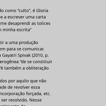
o como “culto”, é Gloria
õe a escrever uma carta
 me desaprendi as tolices
m minha escrita”
stir a uma produção
gem para se comunicar.
 Gayatri Spivak (2010, p.
terogênea “de se constituir
, “é também a obliteração
dos por aquilo que não
de de revolver essa
ncorporação forçada, etc.
 ser resolvido. Nesse