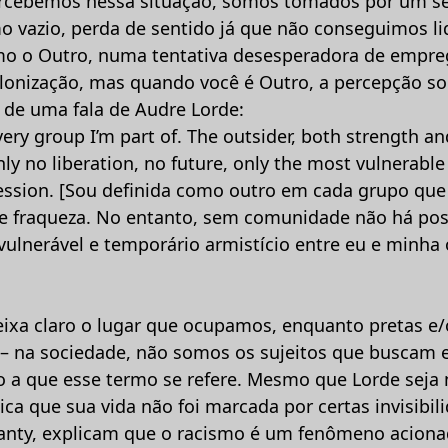
cebemos nessa situação, somos tomados por um s
 vazio, perda de sentido já que não conseguimos lid
o o Outro, numa tentativa desesperadora de empreg
lonização, mas quando você é Outro, a percepção so
o de uma fala de Audre Lorde:
very group I’m part of. The outsider, both strength a
ly no liberation, no future, only the most vulnerabl
sion. [Sou definida como outro em cada grupo que p
ça e fraqueza. No entanto, sem comunidade não há pos
ulnerável e temporário armistício entre eu e minha 
eixa claro o lugar que ocupamos, enquanto pretas e
) – na sociedade, não somos os sujeitos que buscam 
 a que esse termo se refere. Mesmo que Lorde seja 
ca que sua vida não foi marcada por certas invisibil
anty, explicam que o racismo é um fenômeno acion