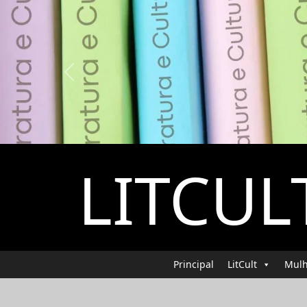
Previous
LITCUL
Principal
LitCult
Mulh