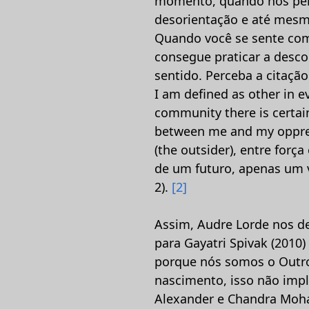
momento, quando nos per
desorientação e até mesmo
Quando você se sente com
consegue praticar a desco
sentido. Perceba a citaçã
I am defined as other in e
community there is certain
between me and my oppres
(the outsider), entre for
de um futuro, apenas um v
2).
[2]
Assim, Audre Lorde nos d
para Gayatri Spivak (2010
porque nós somos o Outro
nascimento, isso não impli
Alexander e Chandra Moh