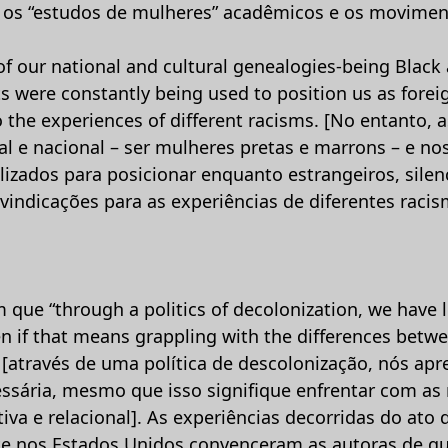
ui os “estudos de mulheres” acadêmicos e os movimen
s of our national and cultural genealogies-being Bl
s were constantly being used to position us as forei
o the experiences of different racisms. [No entanto, 
al e nacional – ser mulheres pretas e marrons – e no
izados para posicionar enquanto estrangeiros, silen
ivindicações para as experiências de diferentes rac
ue “through a politics of decolonization, we have l
ven if that means grappling with the differences betw
. [através de uma política de descolonização, nós a
cessária, mesmo que isso signifique enfrentar com as
tiva e relacional]. As experiências decorridas do ato 
te nos Estados Unidos convenceram as autoras de q