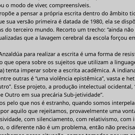
ou o modo de viver, compreensíveis.
opõe a pensar a própria escrita dentro do âmbito tid
e sua versão primeira é datada de 1980, ela se disp
as do terceiro mundo. Recorto um trecho: “ainda não
ualizadas que a lavagem cerebral da escola forçou e
nzaldúa para realizar a escrita é uma forma de resi
 que opera sobre os sujeitos que utilizam a lingua
va) tenta imperar sobre a escrita acadêmica. A indiana
entre outras é “uma violência epistêmica”, vasta e he
tro”. Esse projeto, a produção intelectual ocidental
e Outro em sua precária Sub-jetividade”.
s pelo que nos é estranho, quando somos interpela
or aquilo que rejeitamos, provavelmente uma vonta
sividade, com silenciamento, com relativismo, com i
ho, o diferente não é um problema, então não precisa