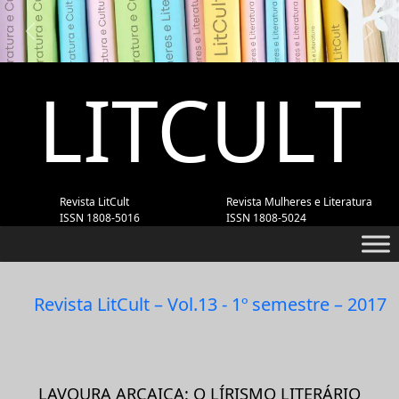
Previous
Next
LITCULT
Revista LitCult
Revista Mulheres e Literatura
ISSN 1808-5016
ISSN 1808-5024
Revista LitCult – Vol.13 - 1º semestre – 2017
LAVOURA ARCAICA: O LÍRISMO LITERÁRIO