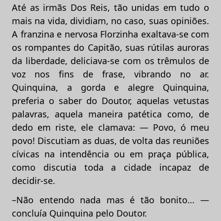
Até as irmãs Dos Reis, tão unidas em tudo o
mais na vida, dividiam, no caso, suas opiniões.
A franzina e nervosa Florzinha exaltava-se com
os rompantes do Capitão, suas rútilas auroras
da liberdade, deliciava-se com os trêmulos de
voz nos fins de frase, vibrando no ar.
Quinquina, a gorda e alegre Quinquina,
preferia o saber do Doutor, aquelas vetustas
palavras, aquela maneira patética como, de
dedo em riste, ele clamava: — Povo, ó meu
povo! Discutiam as duas, de volta das reuniões
cívicas na intendência ou em praça pública,
como discutia toda a cidade incapaz de
decidir-se.
–Não entendo nada mas é tão bonito… —
concluía Quinquina pelo Doutor.