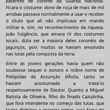
patentes de coronel da Guarda Nacional.
Ficara o costume: dono de roça de mais de mil
arrobas passava normalmente a usar e receber
o título que ali não implicava em mando
militar e, sim, no reconhecimento da riqueza.
João Fulgêncio, que amava rir dos costumes
locais, dizia ser a maioria deles coronéis de
jagunços, pois muitos se haviam envolvido
nas lutas pela conquista da terra.
Entre as jovens gerações havia quem não
soubesse sequer o sonoro e nobre nome de
Pelópidas de Assunção d’Ávila, tanto se
haviam acostumado a tratá-lo
respeitosamente de Doutor. Quanto a Miguel
Batista de Oliveira, filho do finado Cazuzinha,
que fora intendente no começo das lutas, que
tivera dinheiro e morrera pobre, cuja fama de