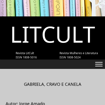
Previous
Next
LITCULT
Revista LitCult
Revista Mulheres e Literatura
ISSN 1808-5016
ISSN 1808-5024
GABRIELA, CRAVO E CANELA
Autor: Jorge Amado