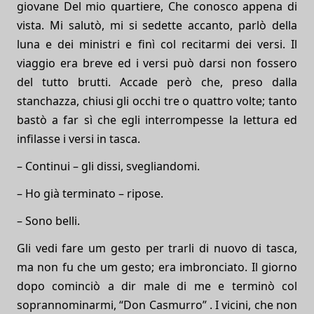
giovane Del mio quartiere, Che conosco appena di
vista. Mi salutò, mi si sedette accanto, parlò della
luna e dei ministri e finì col recitarmi dei versi. Il
viaggio era breve ed i versi può darsi non fossero
del tutto brutti. Accade però che, preso dalla
stanchazza, chiusi gli occhi tre o quattro volte; tanto
bastò a far sì che egli interrompesse la lettura ed
infilasse i versi in tasca.
– Continui – gli dissi, svegliandomi.
– Ho già terminato – ripose.
– Sono belli.
Gli vedi fare um gesto per trarli di nuovo di tasca,
ma non fu che um gesto; era imbronciato. Il giorno
dopo cominciò a dir male di me e terminò col
soprannominarmi, “Don Casmurro” . I vicini, che non