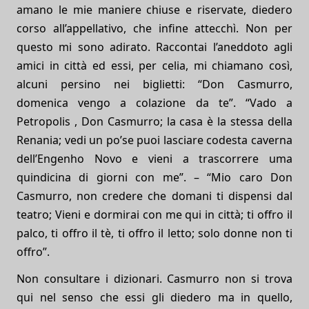
amano le mie maniere chiuse e riservate, diedero
corso all’appellativo, che infine attecchì. Non per
questo mi sono adirato. Raccontai l’aneddoto agli
amici in città ed essi, per celia, mi chiamano così,
alcuni persino nei biglietti: “Don Casmurro,
domenica vengo a colazione da te”. “Vado a
Petropolis , Don Casmurro; la casa è la stessa della
Renania; vedi un po’se puoi lasciare codesta caverna
dell’Engenho Novo e vieni a trascorrere uma
quindicina di giorni con me”. – “Mio caro Don
Casmurro, non credere che domani ti dispensi dal
teatro; Vieni e dormirai con me qui in città; ti offro il
palco, ti offro il tè, ti offro il letto; solo donne non ti
offro”.
Non consultare i dizionari. Casmurro non si trova
qui nel senso che essi gli diedero ma in quello,