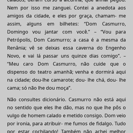
Nem por isso me zanguei. Contei a anedota aos
amigos da cidade, e eles por graça, chamam- me
assim, alguns em bilhetes: “Dom Casmurro,
Domingo vou jantar com você.” – “Vou para
Petrópolis, Dom Casmurro; a casa é a mesma da
Renânia; vê se deixas essa caverna do Engenho
Novo, e vai lá passar uns quinze dias comigo”. –
“Meu caro Dom Casmurro, não cuide que o
dispenso do teatro amanhã; venha e dormirá aqui
na cidade; dou-lhe camarote; dou- lhe chá, dou- lhe
cama; só não lhe dou moça”.
Não consultes dicionário. Casmurro não está aqui
no sentido que eles lhe dão, mas no que lhe pôs o
vulgo de homem calado e metido consigo. Dom veio
por ironia, para atribuir- me fumos de fidalgo. Tudo
por estar cochilando! Também não achei melhor