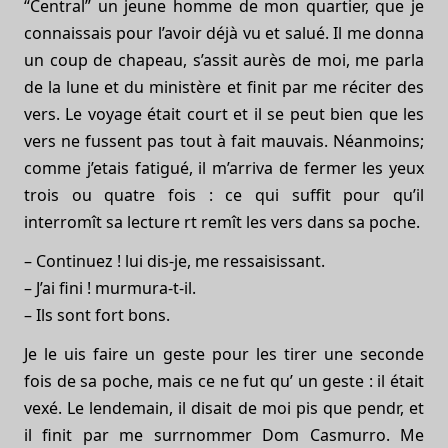
“Central” un jeune homme de mon quartier, que je
connaissais pour l’avoir déjà vu et salué. Il me donna
un coup de chapeau, s’assit aurès de moi, me parla
de la lune et du ministère et finit par me réciter des
vers. Le voyage était court et il se peut bien que les
vers ne fussent pas tout à fait mauvais. Néanmoins;
comme j’etais fatigué, il m’arriva de fermer les yeux
trois ou quatre fois : ce qui suffit pour qu’il
interromît sa lecture rt remît les vers dans sa poche.
– Continuez ! lui dis-je, me ressaisissant.
– J’ai fini ! murmura-t-il.
– Ils sont fort bons.
Je le uis faire un geste pour les tirer une seconde
fois de sa poche, mais ce ne fut qu’ un geste : il était
vexé. Le lendemain, il disait de moi pis que pendr, et
il finit par me surrnommer Dom Casmurro. Me