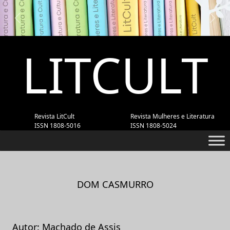
Previous
Next
LITCULT
Revista LitCult
Revista Mulheres e Literatura
ISSN 1808-5016
ISSN 1808-5024
DOM CASMURRO
Autor: Machado de Assis