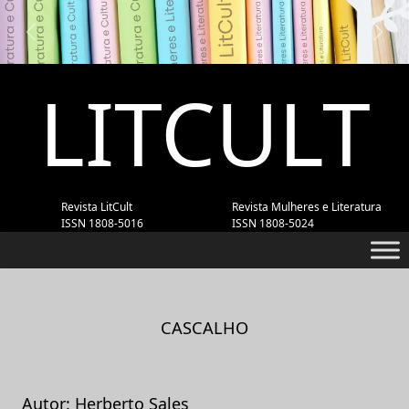
Previous
Next
LITCULT
Revista LitCult
Revista Mulheres e Literatura
ISSN 1808-5016
ISSN 1808-5024
CASCALHO
Autor: Herberto Sales