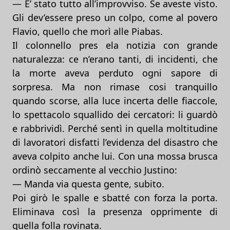
— E’ stato tutto all’improvviso. Se aveste visto.
Gli dev’essere preso un colpo, come al povero
Flavio, quello che morì alle Piabas.
Il colonnello pres ela notizia con grande
naturalezza: ce n’erano tanti, di incidenti, che
la morte aveva perduto ogni sapore di
sorpresa. Ma non rimase cosi tranquillo
quando scorse, alla luce incerta delle fiaccole,
lo spettacolo squallido dei cercatori: li guardò
e rabbrividì. Perché sentì in quella moltitudine
di lavoratori disfatti l’evidenza del disastro che
aveva colpito anche lui. Con una mossa brusca
ordinò seccamente al vecchio Justino:
— Manda via questa gente, subito.
Poi girò le spalle e sbatté con forza la porta.
Eliminava così la presenza opprimente di
quella folla rovinata.