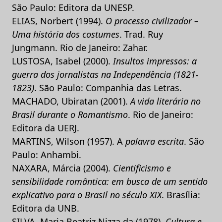
São Paulo: Editora da UNESP.
ELIAS, Norbert (1994).
O processo civilizador –
Uma história dos costumes
. Trad. Ruy
Jungmann. Rio de Janeiro: Zahar.
LUSTOSA, Isabel (2000).
Insultos impressos: a
guerra dos jornalistas na Independência (1821-
1823)
. São Paulo: Companhia das Letras.
MACHADO, Ubiratan (2001).
A vida literária no
Brasil durante o Romantismo
. Rio de Janeiro:
Editora da UERJ.
MARTINS, Wilson (1957). A
palavra escrita
. São
Paulo: Anhambi.
NAXARA, Márcia (2004).
Cientificismo e
sensibilidade romântica: em busca de um sentido
explicativo para o Brasil no século XIX
. Brasília:
Editora da UNB.
SILVA, Maria Beatriz Nizza da (1978).
Cultura e