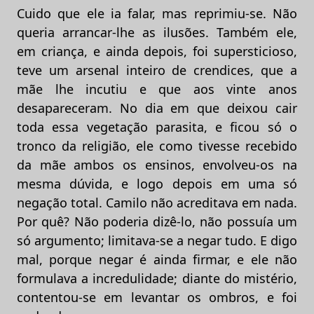
Cuido que ele ia falar, mas reprimiu-se. Não
queria arrancar-lhe as ilusões. Também ele,
em criança, e ainda depois, foi supersticioso,
teve um arsenal inteiro de crendices, que a
mãe lhe incutiu e que aos vinte anos
desapareceram. No dia em que deixou cair
toda essa vegetação parasita, e ficou só o
tronco da religião, ele como tivesse recebido
da mãe ambos os ensinos, envolveu-os na
mesma dúvida, e logo depois em uma só
negação total. Camilo não acreditava em nada.
Por quê? Não poderia dizê-lo, não possuía um
só argumento; limitava-se a negar tudo. E digo
mal, porque negar é ainda firmar, e ele não
formulava a incredulidade; diante do mistério,
contentou-se em levantar os ombros, e foi