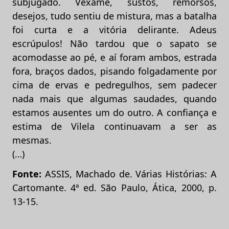
subjugado. Vexame, sustos, remorsos,
desejos, tudo sentiu de mistura, mas a batalha
foi curta e a vitória delirante. Adeus
escrúpulos! Não tardou que o sapato se
acomodasse ao pé, e aí foram ambos, estrada
fora, braços dados, pisando folgadamente por
cima de ervas e pedregulhos, sem padecer
nada mais que algumas saudades, quando
estamos ausentes um do outro. A confiança e
estima de Vilela continuavam a ser as
mesmas.
(…)
Fonte:
ASSIS, Machado de. Várias Histórias: A
Cartomante. 4ª ed. São Paulo, Ática, 2000, p.
13-15.