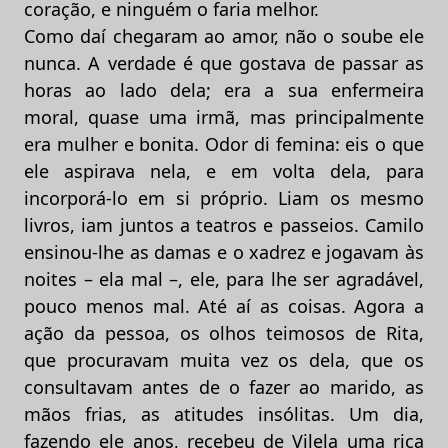
coração, e ninguém o faria melhor.
Como daí chegaram ao amor, não o soube ele
nunca. A verdade é que gostava de passar as
horas ao lado dela; era a sua enfermeira
moral, quase uma irmã, mas principalmente
era mulher e bonita. Odor di femina: eis o que
ele aspirava nela, e em volta dela, para
incorporá-lo em si próprio. Liam os mesmo
livros, iam juntos a teatros e passeios. Camilo
ensinou-lhe as damas e o xadrez e jogavam às
noites – ela mal –, ele, para lhe ser agradável,
pouco menos mal. Até aí as coisas. Agora a
ação da pessoa, os olhos teimosos de Rita,
que procuravam muita vez os dela, que os
consultavam antes de o fazer ao marido, as
mãos frias, as atitudes insólitas. Um dia,
fazendo ele anos, recebeu de Vilela uma rica