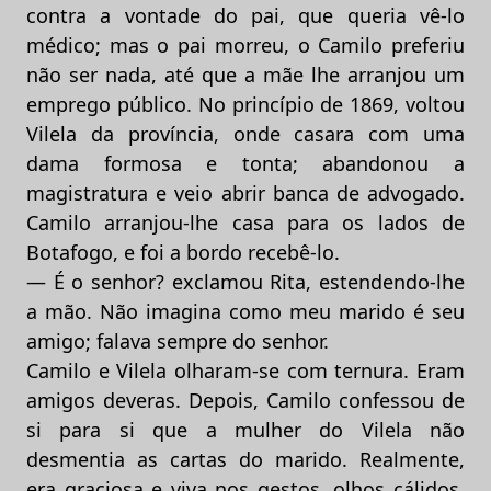
contra a vontade do pai, que queria vê-lo
médico; mas o pai morreu, o Camilo preferiu
não ser nada, até que a mãe lhe arranjou um
emprego público. No princípio de 1869, voltou
Vilela da província, onde casara com uma
dama formosa e tonta; abandonou a
magistratura e veio abrir banca de advogado.
Camilo arranjou-lhe casa para os lados de
Botafogo, e foi a bordo recebê-lo.
— É o senhor? exclamou Rita, estendendo-lhe
a mão. Não imagina como meu marido é seu
amigo; falava sempre do senhor.
Camilo e Vilela olharam-se com ternura. Eram
amigos deveras. Depois, Camilo confessou de
si para si que a mulher do Vilela não
desmentia as cartas do marido. Realmente,
era graciosa e viva nos gestos, olhos cálidos,