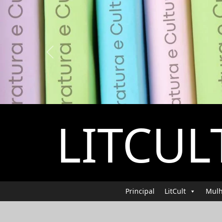
Previous
LITCUL
Principal
LitCult
Mulh