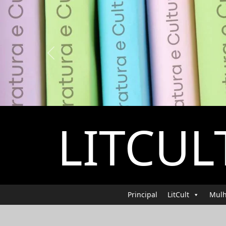
Previous
LITCUL
Principal
LitCult
Mulh