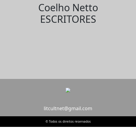
Coelho Netto
ESCRITORES
litcultnet@gmail.com
© Todos os direitos reservados