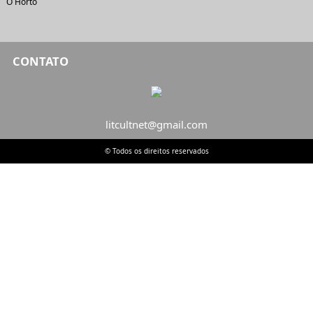
O Horto
CONTATO
litcultnet@gmail.com
© Todos os direitos reservados