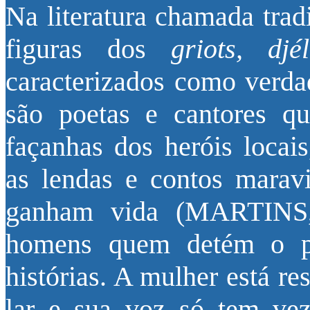
Na literatura chamada trad
figuras dos
griots, djé
caracterizados como verdad
são poetas e cantores q
façanhas dos heróis locais
as lendas e contos marav
ganham vida (MARTINS, 
homens quem detém o po
histórias. A mulher está r
lar e sua voz só tem vez