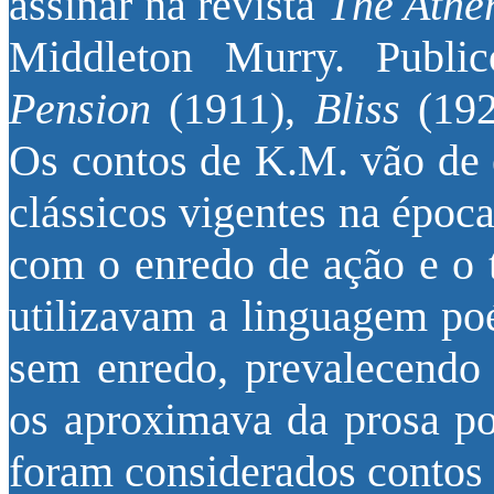
assinar na revista
The Ath
Middleton Murry. Public
Pension
(1911),
Bliss
(19
Os contos de K.M. vão de 
clássicos vigentes na époc
com o enredo de ação e o t
utilizavam a linguagem poé
sem enredo, prevalecendo 
os aproximava da prosa poé
foram considerados contos