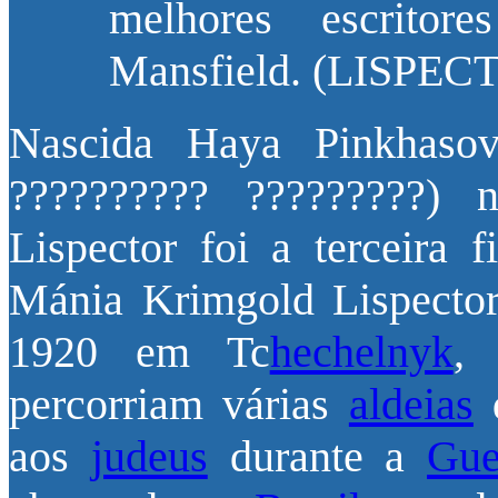
melhores escritor
Mansfield. (LISPECTO
Nascida Haya Pinkhaso
?????????? ?????????)
Lispector foi a terceira 
Mánia Krimgold Lispecto
1920 em Tc
hechelnyk
, 
percorriam várias
aldeias
d
aos
judeus
durante a
Gue