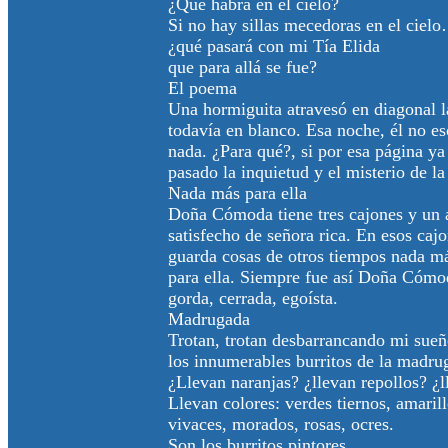
¿Qué habrá en el cielo?
Si no hay sillas mecedoras en el ciel
¿qué pasará con mi Tía Elida
que para allá se fue?
El poema
Una hormiguita atravesó en diagonal l
todavía en blanco. Esa noche, él no es
nada. ¿Para qué?, si por esa página ya
pasado la inquietud y el misterio de la
Nada más para ella
Doña Cómoda tiene tres cajones y un 
satisfecho de señora rica. En esos caj
guarda cosas de otros tiempos nada m
para ella. Siempre fue así Doña Cómo
gorda, cerrada, egoísta.
Madrugada
Trotan, trotan desbarrancando mi sueñ
los innumerables burritos de la madru
¿Llevan naranjas? ¿llevan repollos? ¿
Llevan colores: verdes tiernos, amaril
vivaces, morados, rosas, ocres.
Son los burritos pintores.