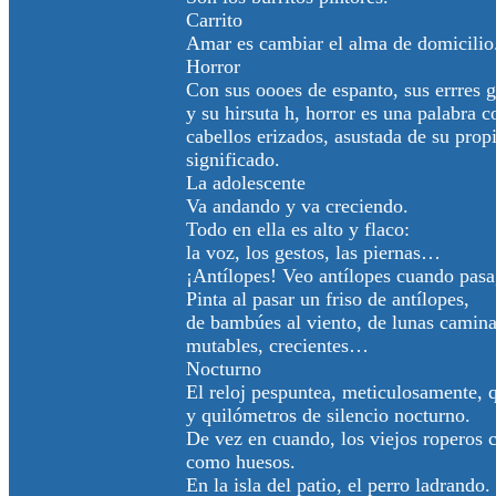
Carrito
Amar es cambiar el alma de domicilio
Horror
Con sus oooes de espanto, sus errres g
y su hirsuta h, horror es una palabra c
cabellos erizados, asustada de su prop
significado.
La adolescente
Va andando y va creciendo.
Todo en ella es alto y flaco:
la voz, los gestos, las piernas…
¡Antílopes! Veo antílopes cuando pasa
Pinta al pasar un friso de antílopes,
de bambúes al viento, de lunas camina
mutables, crecientes…
Nocturno
El reloj pespuntea, meticulosamente, 
y quilómetros de silencio nocturno.
De vez en cuando, los viejos roperos 
como huesos.
En la isla del patio, el perro ladrando.