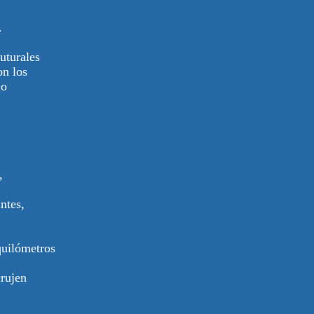
.
uturales
on los
io
,
ntes,
quilómetros
crujen