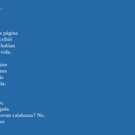
o…
a página
cribió
 habían
 vida.
aire
ones
ás
da:
o,
gada.
llevan calabazas? No.
los