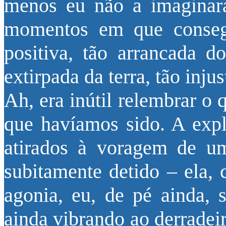
menos eu não a imaginara 
momentos em que consegu
positiva, tão arrancada 
extirpada da terra, tão inju
Ah, era inútil relembrar o 
que havíamos sido. A expli
atirados à voragem de um
subitamente detido – ela, 
agonia, eu, de pé ainda, 
ainda vibrando ao derradei