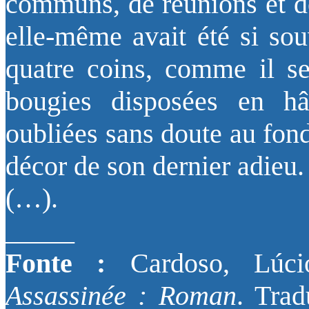
communs, de réunions et de
elle-même avait été si so
quatre coins, comme il se
bougies disposées en hâ
oubliées sans doute au fond 
décor de son dernier adieu.
(…).
_____
Fonte :
Cardoso, Lúc
Assassinée : Roman
. Trad