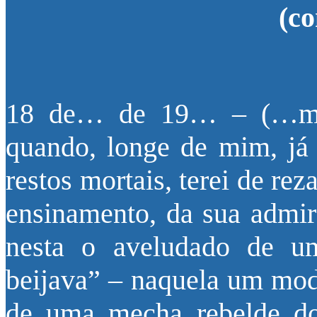
(co
18 de… de 19… – (…me
quando, longe de mim, já 
restos mortais, terei de r
ensinamento, da sua admir
nesta o aveludado de u
beijava” – naquela um modo
de uma mecha rebelde dos