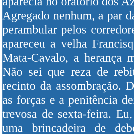
aparecia no oratório dos A
Agregado nenhum, a par da
perambular pelos corredor
apareceu a velha Francis
Mata-Cavalo, a herança m
Não sei que reza de rebi
recinto da assombração. D
as forças e a penitência d
trevosa de sexta-feira. Eu
uma brincadeira de deb