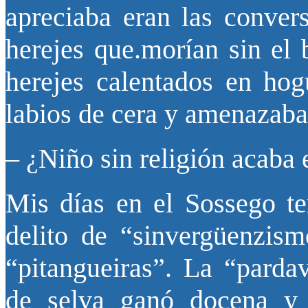
apreciaba eran las conver
herejes que.morían sin el 
herejes calentados en hogu
labios de cera y amenazaba
– ¿Niño sin religión acaba 
Mis días en el Sossego t
delito de “sinvergüenzis
“pitangueiras”. La “parda
de selva ganó docena y