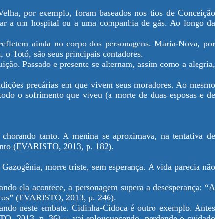
Velha, por exemplo, foram baseados nos tios de Conceição
gar a um hospital ou a uma companhia de gás. Ao longo da
e refletem ainda no corpo dos personagens. Maria-Nova, por
 o Totó, são seus principais contadores.
ição. Passado e presente se alternam, assim como a alegria,
ondições precárias em que vivem seus moradores. Ao mesmo
 todo o sofrimento que viveu (a morte de duas esposas e de
, chorando tanto. A menina se aproximava, na tentativa de
ranto (EVARISTO, 2013, p. 182).
ó Gazogênia, morre triste, sem esperança. A vida parecia não
ando ela acontece, a personagem supera a desesperança: “A
utros” (EVARISTO, 2013, p. 246).
lando neste embate. Cidinha-Cidoca é outro exemplo. Antes
TO, 2013, p. 36) –, vai enlouquecendo, perdendo o cuidado