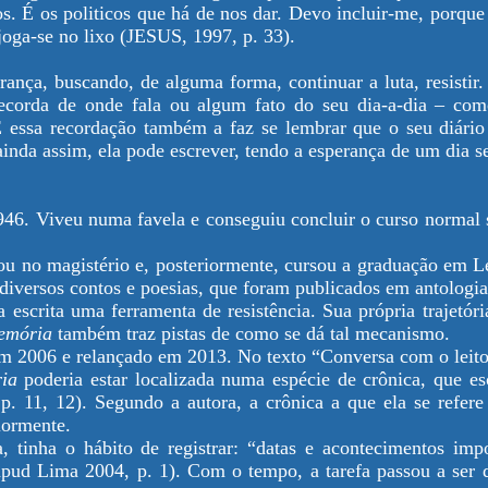
os. É os politicos que há de nos dar. Devo incluir-me, porqu
joga-se no lixo (JESUS, 1997, p. 33).
erança, buscando, de alguma forma, continuar a luta, resisti
ecorda de onde fala ou algum fato do seu dia-a-dia – com
E essa recordação também a faz se lembrar que o seu diário
inda assim, ela pode escrever, tendo a esperança de um dia ser
46. Viveu numa favela e conseguiu concluir o curso normal
sou no magistério e, posteriormente, cursou a graduação em L
 diversos contos e poesias, que foram publicados em antologia
 escrita uma ferramenta de resistência. Sua própria trajetóri
emória
também traz pistas de como se dá tal mecanismo.
 em 2006 e relançado em 2013. No texto “Conversa com o leitor
ia
poderia estar localizada numa espécie de crônica, que es
. 11, 12). Segundo a autora, a crônica a que ela se refere
iormente.
, tinha o hábito de registrar: “datas e acontecimentos imp
ud Lima 2004, p. 1). Com o tempo, a tarefa passou a ser de 