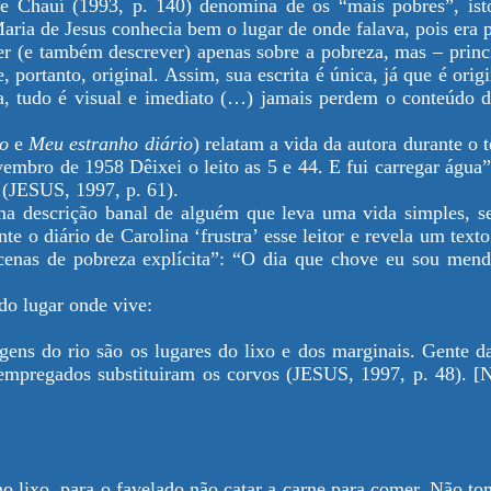
que Chauí (1993, p. 140) denomina de os “mais pobres”, isto
aria de Jesus conhecia bem o lugar de onde falava, pois era
er (e também descrever) apenas sobre a pobreza, mas – princ
, portanto, original. Assim, sua escrita é única, já que é ori
a, tudo é visual e imediato (…) jamais perdem o conteúdo d
o
e
Meu estranho diário
) relatam a vida da autora durante o
mbro de 1958 Dêixei o leito as 5 e 44. E fui carregar água”
” (JESUS, 1997, p. 61).
uma descrição banal de alguém que leva uma vida simples, 
te o diário de Carolina ‘frustra’ esse leitor e revela um tex
cenas de pobreza explícita”: “O dia que chove eu sou mend
do lugar onde vive:
ens do rio são os lugares do lixo e dos marginais. Gente da
empregados substituiram os corvos (JESUS, 1997, p. 48). [Na
lixo, para o favelado não catar a carne para comer. Não tome