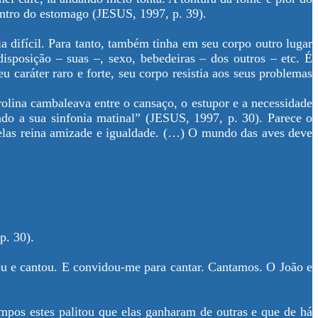
dentro do estomago (JESUS, 1997, p. 39).
a difícil. Para tanto, também tinha em seu corpo outro lugar
disposição – suas –, sexo, bebedeiras – dos outros – etc. É
 caráter raro e forte, seu corpo resistia aos seus problemas
olina cambaleava entre o cansaço, o estupor e a necessidade
ando a sua sinfonia matinal” (JESUS, 1997, p. 30). Parece o
 elas reina amizade e igualdade. (…) O mundo das aves deve
p. 30).
tou e cantou. E convidou-me para cantar. Cantamos. O João e
mpos estes palitou que elas ganharam de outras e que de há