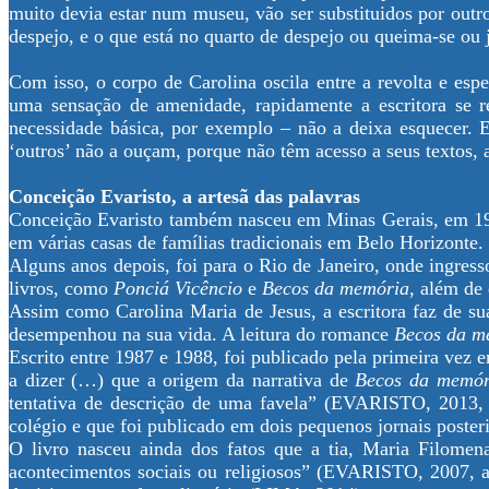
muito devia estar num museu, vão ser substituidos por outr
despejo, e o que está no quarto de despejo ou queima-se ou 
Com isso, o corpo de Carolina oscila entre a revolta e esp
uma sensação de amenidade, rapidamente a escritora se r
necessidade básica, por exemplo – não a deixa esquecer. 
‘outros’ não a ouçam, porque não têm acesso a seus textos, a
Conceição Evaristo, a artesã das palavras
Conceição Evaristo também nasceu em Minas Gerais, em 19
em várias casas de famílias tradicionais em Belo Horizonte.
Alguns anos depois, foi para o Rio de Janeiro, onde ingres
livros, como
Ponciá Vicêncio
e
Becos da memória
, além de
Assim como Carolina Maria de Jesus, a escritora faz de sua
desempenhou na sua vida. A leitura do romance
Becos da m
Escrito entre 1987 e 1988, foi publicado pela primeira vez
a dizer (…) que a origem da narrativa de
Becos da memór
tentativa de descrição de uma favela” (EVARISTO, 2013, p
colégio e que foi publicado em dois pequenos jornais poster
O livro nasceu ainda dos fatos que a tia, Maria Filomena
acontecimentos sociais ou religiosos” (EVARISTO, 2007, ap