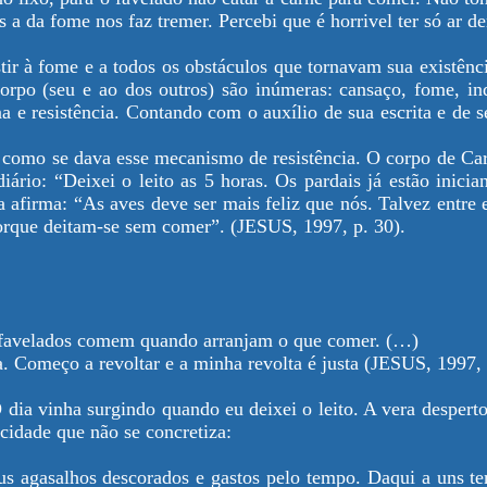
s a da fome nos faz tremer. Percebi que é horrivel ter só ar 
tir à fome e a todos os obstáculos que tornavam sua existênci
o corpo (seu e ao dos outros) são inúmeras: cansaço, fome, in
 e resistência. Contando com o auxílio de sua escrita e de seu
er como se dava esse mecanismo de resistência. O corpo de Car
iário: “Deixei o leito as 5 horas. Os pardais já estão inici
 afirma: “As aves deve ser mais feliz que nós. Talvez entre
orque deitam-se sem comer”. (JESUS, 1997, p. 30).
s favelados comem quando arranjam o que comer. (…)
. Começo a revoltar e a minha revolta é justa (JESUS, 1997, 
O dia vinha surgindo quando eu deixei o leito. A vera desper
cidade que não se concretiza:
us agasalhos descorados e gastos pelo tempo. Daqui a uns te