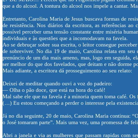
que a do alcool. A tontura do alcool nos impele a cantar. Ma
Entretanto, Carolina Maria de Jesus buscava formas de resis
de resistência. Nos diários da escritora, as referências a
possível perceber uma tensão constante entre miséria humana
individuais e às questões que a incomodavam na favela.
Ao se debruçar sobre sua escrita, o leitor consegue perceb
de sobreviver. No dia 19 de maio, Carolina relata em seu d
prenúncio de um dia mais ameno, mas, logo em seguida, ela
ser melhor do que dos favelados, que deitam e não dorme p
Mais adiante, a escritora dá prosseguimento ao seu relato:
Deixei de meditar quando ouvi a voz do padeiro:
— Olha o pão doce, que está na hora do café!
Mal sabe ele que na favela é a minoria quem toma café. O
(…) Eu estou começando a perder o interesse pela existencia
Já no dia seguinte, 20 de maio, Carolina Maria continua: “
o José tomaram parte”. Mais uma vez, uma promessa de feli
Abri a janela e via as mulheres que passam rapidas com se