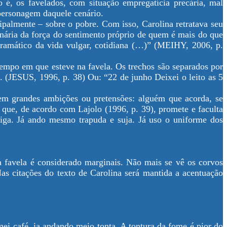
 é, os favelados, com situação empregatícia precária, mal
 personagem daquele cenário.
ipalmente – sobre o pobre. Com isso, Carolina retratava seu
ginária da força do sentimento próprio de quem é mais do que
ramático da vida vulgar, cotidiana (…)” (MEIHY, 2006, p.
 tempo em que esteve na favela. Os trechos são separados por
. (JESUS, 1996, p. 38) Ou: “22 de junho Deixei o leito as 5
sem grandes ambições ou pretensões: alguém que acorda, se
to que, de acordo com Lajolo (1996, p. 39), promete e faculta
iga. Já ando mesmo trapuda e suja. Já uso o uniforme dos
 favela é considerado marginais. Não mais se vê os corvos
s citações do texto de Carolina será mantida a acentuação
i café, ia andando meio tonta. A tontura da fome é pior do