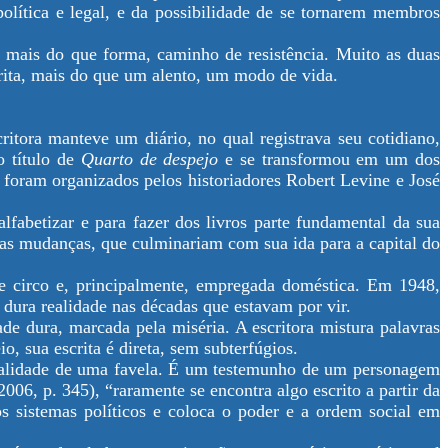
olítica e legal, e da possibilidade de se tornarem membros
, mais do que forma, caminho de resistência. Muito as duas
ita, mais do que um alento, um modo de vida.
ritora manteve um diário, no qual registrava seu cotidiano,
o título de
Quarto de despejo
e se transformou em um dos
s foram organizados pelos historiadores Robert Levine e José
fabetizar e para fazer dos livros parte fundamental da sua
as mudanças, que culminariam com sua ida para a capital do
 de circo e, principalmente, empregada doméstica. Em 1948,
dura realidade nas décadas que estavam por vir.
ade dura, marcada pela miséria. A escritora mistura palavras
, sua escrita é direta, sem subterfúgios.
 realidade de uma favela. É um testemunho de um personagem
6, p. 345), “raramente se encontra algo escrito a partir da
s sistemas políticos e coloca o poder e a ordem social em