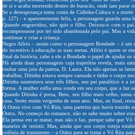
de si e acaba morrendo dentro do buracão, onde iam parar os 
Se a desesperança toma conta de Cidinha-Cidoca e a morte
p. 127) – e aparentemente feliz, a personagem guarda uma hi
Quando engravidou, não quis o filho. Deixou-o com o pai
recompensasse por ter sido abandonada pelo pai. Mas a vid
continuar e criar a criança.
Negro Alírio – assim como o personagem Bondade – é um do
do incentivo à educação as suas metas. Alírio é quem se en
final da história, cabe a ele a Bondade o papel de ajudar o
Há ainda duas personagens cuja trajetória revela, mais um
roubar uma joia da patroa, D. Laura. Ela não apenas se lame
trabalhar, Ditinha estava sempre cansada e tinha o corpo mo
Ditinha sustentava seus três filhos, seu pai paralítico e 
forma. A mulher enfia uma sonda em seu corpo, que a faz sang
Quando Ditinha é presa, Beto, seu filho mais velho, toma c
casa. Sente muita vergonha de seus atos. Mas, ao final, res
A Outra vive com Vó Rita, uma parteira que havia trazido a
Outra. No começo do romance, não se sabe muito sobre essa 
Ela pensa em se matar, mas não o faz, porque sabe que Vó Ri
maneira de resistir. Mas, ainda que seu corpo esteja tot
colônia de tratamento – a Outra para se tratar e Vó Rita para