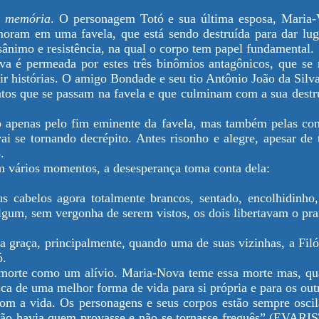
a memória
. O personagem Totó e sua última esposa, Maria-
 moram em uma favela, que está sendo destruída para dar lu
esânimo e resistência, na qual o corpo tem papel fundamental.
ativa é permeada por estes três binômios antagônicos, que s
 histórias. O amigo Bondade e seu tio Antônio João da Silva,
atos que se passam na favela e que culminam com a sua destru
ão apenas pelo fim eminente da favela, mas também pelas c
i se tornando decrépito. Antes risonho e alegre, apesar de
.
m vários momentos, a desesperança toma conta dela:
s cabelos agora totalmente brancos, sentado, encolhidinho
algum, sem vergonha de serem vistos, os dois libertavam o p
 a graça, principalmente, quando uma de suas vizinhas, a Fil
ó.
a morte como um alívio. Maria-Nova teme essa morte mas, qu
sca de uma melhor forma de vida para si própria e para os o
 com a vida. Os personagens e seus corpos estão sempre osci
Não havia quem provasse e não se tornasse freguês” (EVARIS