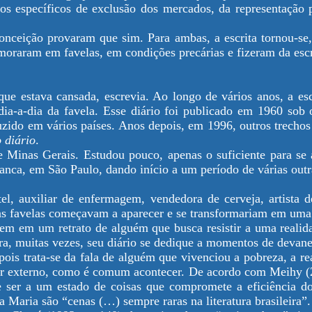
s específicos de exclusão dos mercados, da representação p
onceição provaram que sim. Para ambas, a escrita tornou-se
raram em favelas, em condições precárias e fizeram da escr
ue estava cansada, escrevia. Ao longo de vários anos, a esc
dia-a-dia da favela. Esse diário foi publicado em 1960 sob 
aduzido em vários países. Anos depois, em 1996, outros trecho
 diário
.
 Minas Gerais. Estudou pouco, apenas o suficiente para se al
anca, em São Paulo, dando início a um período de várias outr
hotel, auxiliar de enfermagem, vendedora de cerveja, artista
as favelas começavam a aparecer e se transformariam em uma 
tuem em um retrato de alguém que busca resistir a uma realid
a, muitas vezes, seu diário se dedique a momentos de devaneio
 pois trata-se da fala de alguém que vivenciou a pobreza, a
r externo, como é comum acontecer. De acordo com Meihy (200
 ser a um estado de coisas que compromete a eficiência do
a Maria são “cenas (…) sempre raras na literatura brasileira”.