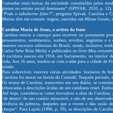
“camadas mais baixas da sociedade constituídas pelos modo
plenos no estrato social dominante” (SPIVAK, 2010, p. 12).
“
Pode o subalterno falar?
”, pergunta Spivak. Carolina e C
Marias têm em comum: negras, nascidas em Minas Gerais, mo
Carolina Maria de Jesus, a artista da fome
Carolina vencia o cansaço para escrever ou justamente porq
pensamentos, sentimentos, sonhos, revoltas, angústias e o 
maiores sucessos editoriais do Brasil, sendo, inclusive, tr
Carlos Sebe Bom Meihy e publicados no livro
Meu estranho
A escritora nasceu em 1914, em Sacramento, no interior de
vida. Aos 16 anos, mudou-se com a mãe para a cidade de Fr
estado.
Para sobreviver, exerceu várias atividades: faxineira de 
Carolina foi morar na favela do Canindé. Naquele período, 
Os textos de Carolina, transcritos em seu diário, se consti
rebuscadas a descrições ácidas de um cotidiano cruel. Embor
Até hoje, considera-se como inovadora a obra de Carolina,
‘de dentro’ de um cenário miserável, e não de um observado
vivência da pobreza, daqueles que a vivem e dão razão de
cheque”. Para Lajolo (1996, p. 39), as descrições de Carolin