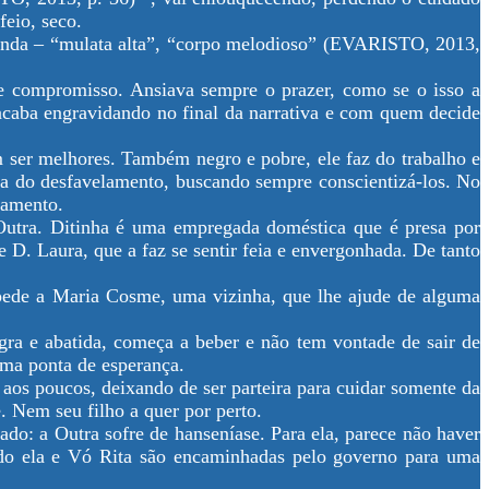
feio, seco.
linda – “mulata alta”, “corpo melodioso” (EVARISTO, 2013,
e compromisso. Ansiava sempre o prazer, como se o isso a
acaba engravidando no final da narrativa e com quem decide
ser melhores. Também negro e pobre, ele faz do trabalho e
ema do desfavelamento, buscando sempre conscientizá-los. No
lamento.
a Outra. Ditinha é uma empregada doméstica que é presa por
 D. Laura, que a faz se sentir feia e envergonhada. De tanto
s, pede a Maria Cosme, uma vizinha, que lhe ajude de alguma
agra e abatida, começa a beber e não tem vontade de sair de
uma ponta de esperança.
aos poucos, deixando de ser parteira para cuidar somente da
 Nem seu filho a quer por perto.
ado: a Outra sofre de hanseníase. Para ela, parece não haver
ando ela e Vó Rita são encaminhadas pelo governo para uma