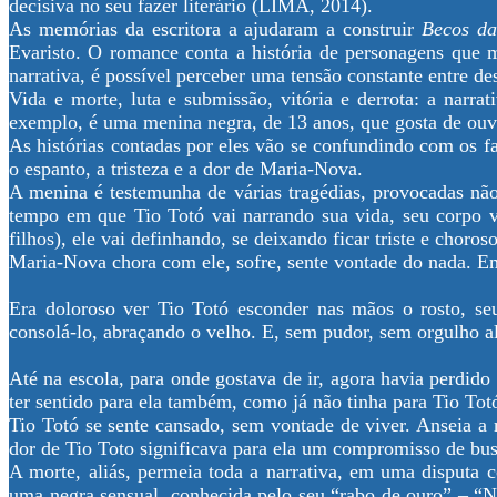
decisiva no seu fazer literário (LIMA, 2014).
As memórias da escritora a ajudaram a construir
Becos d
Evaristo. O romance conta a história de personagens que
narrativa, é possível perceber uma tensão constante entre d
Vida e morte, luta e submissão, vitória e derrota: a narr
exemplo, é uma menina negra, de 13 anos, que gosta de ouvir
As histórias contadas por eles vão se confundindo com os f
o espanto, a tristeza e a dor de Maria-Nova.
A menina é testemunha de várias tragédias, provocadas n
tempo em que Tio Totó vai narrando sua vida, seu corpo va
filhos), ele vai definhando, se deixando ficar triste e choroso
Maria-Nova chora com ele, sofre, sente vontade do nada. E
Era doloroso ver Tio Totó esconder nas mãos o rosto, seu
consolá-lo, abraçando o velho. E, sem pudor, sem orgulho 
Até na escola, para onde gostava de ir, agora havia perdido
ter sentido para ela também, como já não tinha para Tio Tot
Tio Totó se sente cansado, sem vontade de viver. Anseia 
dor de Tio Toto significava para ela um compromisso de bu
A morte, aliás, permeia toda a narrativa, em uma disputa
uma negra sensual, conhecida pelo seu “rabo de ouro” – “