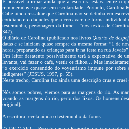
É possível afirmar ainda que a escritora estava entre o 
remunerados e quase sem escolaridade. Portanto, Carolina M
Cabe ainda ressaltar que Carolina não se detinha em escrev
cotidiano e o daqueles que a cercavam de forma individual e
testemunha, personagem da fome – “nos textos de Carolin
347).
O diário de Carolina (publicado nos livros
Quarto de despej
datas e se iniciam quase sempre da mesma forma: “1 de nove
horas, preparando as crianças para ir na festa na rua Javaés
Um leitor desatento possivelmente terá a expectativa de 
levanta, vai fazer o café, vestir os filhos… Mas imediatamen
“o exercício consentido do voyeurismo impune por sobre 
indigentes” (JESUS, 1997, p. 55).
Neste trecho, Carolina faz ainda uma descrição crua e cruel 
Nós somos pobres, viemos para as margens do rio. As marg
voando as margens do rio, perto dos lixos. Os homens des
original].
A escritora revela ainda o testemunho da fome:
27 DE MAIO… Percebi que no Frigorifico jogam creolina no 