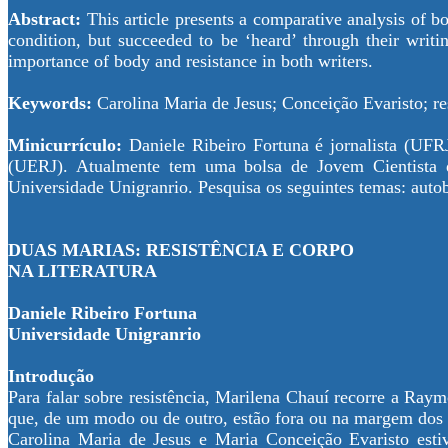
Abstract:
This article presents a comparative analysis of 
condition, but succeeded to be ‘heard’ through their writin
importance of body and resistance in both writers.
Keywords:
Carolina Maria de Jesus; Conceição Evaristo; res
Minicurrículo:
Daniele Ribeiro Fortuna é jornalista (UF
(UERJ). Atualmente tem uma bolsa de Jovem Cientista 
Universidade Unigranrio. Pesquisa os seguintes temas: autob
DUAS MARIAS: RESISTÊNCIA E CORPO
NA LITERATURA
Daniele Ribeiro Fortuna
Universidade Unigranrio
Introdução
Para falar sobre resistência, Marilena Chauí recorre a Raym
que, de um modo ou de outro, estão fora ou na margem do
Carolina Maria de Jesus e Maria Conceição Evaristo esti