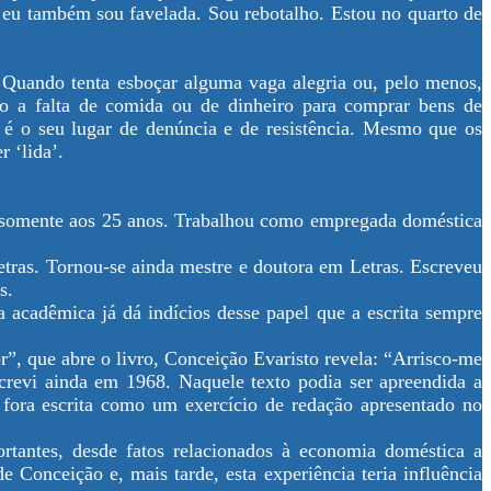
e eu também sou favelada. Sou rebotalho. Estou no quarto de
r. Quando tenta esboçar alguma vaga alegria ou, pelo menos,
o a falta de comida ou de dinheiro para comprar bens de
 é o seu lugar de denúncia e de resistência. Mesmo que os
 ‘lida’.
 somente aos 25 anos. Trabalhou como empregada doméstica
etras. Tornou-se ainda mestre e doutora em Letras. Escreveu
s.
a acadêmica já dá indícios desse papel que a escrita sempre
”, que abre o livro, Conceição Evaristo revela: “Arrisco-me
crevi ainda em 1968. Naquele texto podia ser apreendida a
 fora escrita como um exercício de redação apresentado no
ortantes, desde fatos relacionados à economia doméstica a
Conceição e, mais tarde, esta experiência teria influência