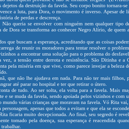
dejetos da destruição da favela. Seu corpo bonito tornara-se 
 vence a luta, para Dora, o movimento é inverso. Apesar de 
stória de perdas e descrença.
. Não queria se envolver com ninguém nem qualquer tipo d
a de Dora se transforma ao conhecer Negro Alírio, de quem 
s que buscam a esperança, acreditando que as coisas podem 
carrega de reunir os moradores para tentar resolver o probl
s vizinhos a encontrar uma solução para o problema do desfave
a vez, a tensão entre derrota e resistência. São Ditinha e 
nta pela miséria em que vive, como parece invejar a beleza de
ído.
a irmã, que não lhe ajudava em nada. Para não ter mais filho
rar até parar no hospital e ter que retirar o útero.
onta de tudo. Ao ser solta, ela volta para a favela. Mais m
iste e se muda da favela, sendo apoiada pelos vizinhos e com 
o mundo várias crianças que moravam na favela. Vó Rita vai, 
personagem, apenas que todos a evitam e que ela se esconde.
ta ficaria muito decepcionada. Ao final, seu segredo é revel
almente tomado pela doença, sua esperança é reacendida qu
 trabalhar.