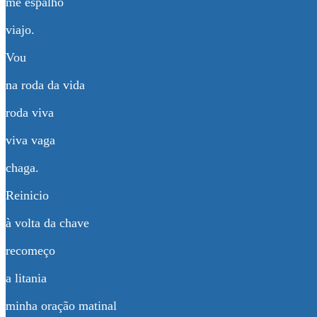
me espalho
viajo.
Vou
na roda da vida
roda viva
viva vaga
chaga.
Reinicio
à volta da chave
recomeço
a litania
minha oração matinal