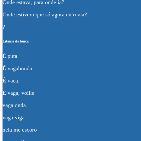
Onde estava, para onde ia?
Onde estivera que só agora eu o via?
?
Litania da louca
É puta
É vagabunda
É vaca.
É vaga, voille
vaga onda
vaga viga
nela me escoro