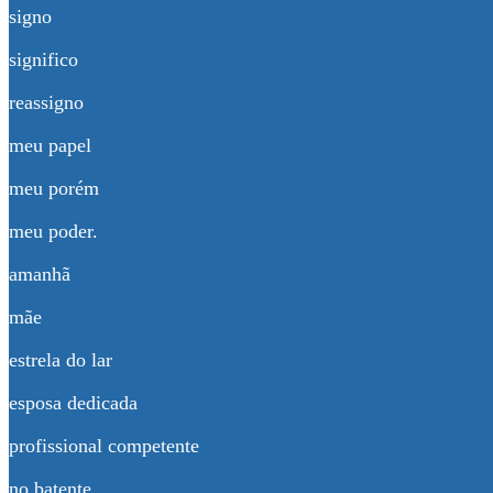
signo
significo
reassigno
meu papel
meu porém
meu poder.
amanhã
mãe
estrela do lar
esposa dedicada
profissional competente
no batente