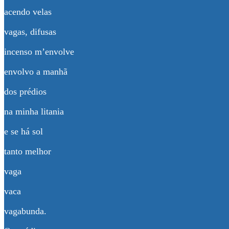
acendo velas
vagas, difusas
incenso m’envolve
envolvo a manhã
dos prédios
na minha litania
e se há sol
tanto melhor
vaga
vaca
vagabunda.