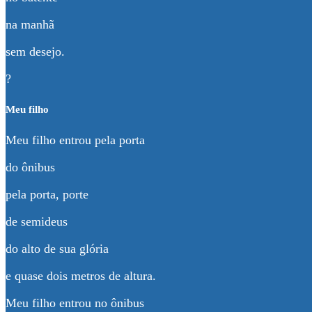
na manhã
sem desejo.
?
Meu filho
Meu filho entrou pela porta
do ônibus
pela porta, porte
de semideus
do alto de sua glória
e quase dois metros de altura.
Meu filho entrou no ônibus